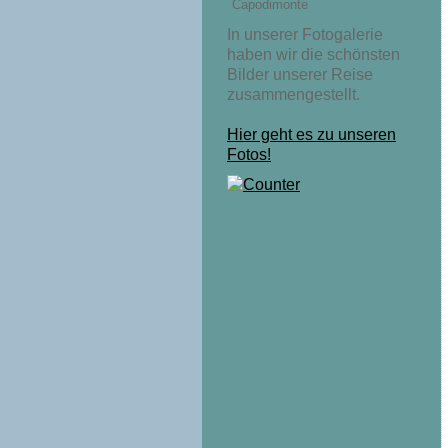
Capodimonte
In unserer Fotogalerie
haben wir die schönsten
Bilder unserer Reise
zusammengestellt.
Hier geht es zu unseren
Fotos!