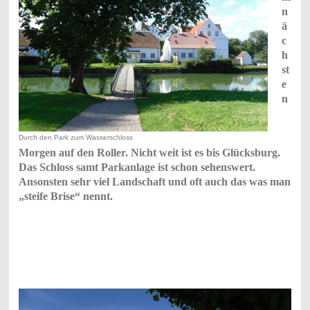
n
ä
c
h
st
e
n
Durch den Park zum Wasserschloss
Morgen auf den Roller. Nicht weit ist es bis Glücksburg.
Das Schloss samt Parkanlage ist schon sehenswert.
Ansonsten sehr viel Landschaft und oft auch das was man
„steife Brise“ nennt.