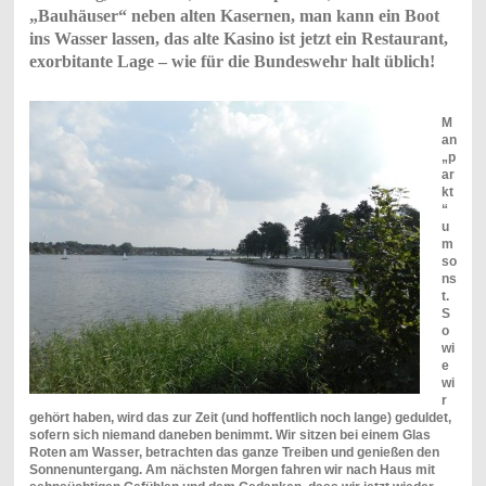
„Bauhäuser“ neben alten Kasernen, man kann ein Boot
ins Wasser lassen, das alte Kasino ist jetzt ein Restaurant,
exorbitante Lage – wie für die Bundeswehr halt üblich!
M
an
„p
ar
kt
“
u
m
so
ns
t.
S
o
wi
e
wi
r
gehört haben, wird das zur Zeit (und hoffentlich noch lange) geduldet,
sofern sich niemand daneben benimmt. Wir sitzen bei einem Glas
Roten am Wasser, betrachten das ganze Treiben und genießen den
Sonnenuntergang. Am nächsten Morgen fahren wir nach Haus mit