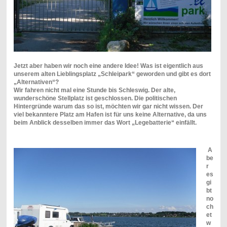
Jetzt aber haben wir noch eine andere Idee! Was ist eigentlich aus
unserem alten Lieblingsplatz „Schleipark“ geworden und gibt es dort
„Alternativen“?
Wir fahren nicht mal eine Stunde bis Schleswig. Der alte,
wunderschöne Stellplatz ist geschlossen. Die politischen
Hintergründe warum das so ist, möchten wir gar nicht wissen. Der
viel bekanntere Platz am Hafen ist für uns keine Alternative, da uns
beim Anblick desselben immer das Wort „Legebatterie“ einfällt.
A
be
r
es
gi
bt
no
ch
et
w