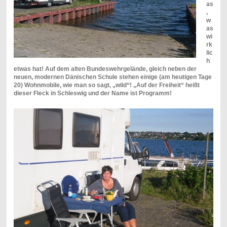
as
,
w
as
wi
rk
lic
h
etwas hat! Auf dem alten Bundeswehrgelände, gleich neben der
neuen, modernen Dänischen Schule stehen einige (am heutigen Tage
20) Wohnmobile, wie man so sagt, „wild“! „Auf der Freiheit“ heißt
dieser Fleck in Schleswig und der Name ist Programm!