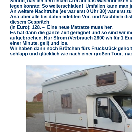
Schön, das ich den linken Arm auf das Waschbecken 
legen konnte: So weiterschlafen! Umfallen kann man ja
An weitere Nachtruhe (es war erst 0 Uhr 30) war erst 
Ana über alle bis dahin erlebten Vor- und Nachteile disk
diesem Gespräch
(in Euro): 128. –
Eine neue Matratze muss her.
Es hat dann die ganze Zeit geregnet und so sind wir 
aufgebrochen. Nur Strom (Verbrauch 2800 wh für 1 Eur
einer Minute, geil) und los.
Wir haben dann noch Brötchen fürs Frückstück geholt
schlapp und glücklich wie nach einer großen Tour,
nac