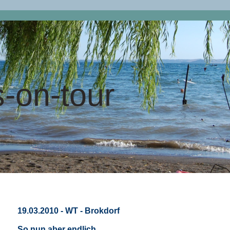
-on-tour
19.03.2010 - WT - Brokdorf
So nun aber endlich ...