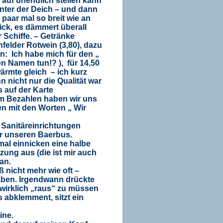
auf unendlich stellen kann
nter der Deich – und dann
paar mal so breit wie an
ick, es dämmert überall
 Schiffe. – Getränke
nfelder Rotwein (3,80), dazu
n: Ich habe mich für den „
den Namen tun!? ),
für 14,50
wärmte gleich
– ich kurz
n nicht nur die Qualität war
s auf der Karte
m Bezahlen haben wir uns
en mit den Worten „ Wir
e Sanitäreinrichtungen
ir unseren Baerbus.
mal einnicken eine halbe
zung aus (die ist mir auch
an.
 nicht mehr wie oft –
haben. Irgendwann drückte
 wirklich „raus“ zu müssen
 abklemment, sitzt ein
ine.