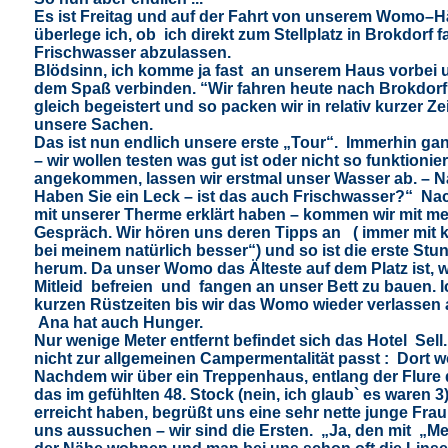
Es ist Freitag und auf der Fahrt von unserem Womo–
überlege ich, ob ich direkt zum Stellplatz in Brokdorf 
Frischwasser abzulassen.
Blödsinn, ich komme ja fast an unserem Haus vorbei u
dem Spaß verbinden. “Wir fahren heute nach Brokdorf
gleich begeistert und so packen wir in relativ kurzer Zei
unsere Sachen.
Das ist nun endlich unsere erste „Tour“.
Immerhin gan
– wir wollen testen was gut ist oder nicht so funktionie
angekommen, lassen wir erstmal unser Wasser ab. – Nat
Haben Sie ein Leck – ist das auch Frischwasser?“
Nac
mit unserer Therme erklärt haben – kommen wir mit m
Gespräch. Wir hören uns deren Tipps an ( immer mit k
bei meinem natürlich besser“) und so ist die erste Stu
herum. Da unser Womo das Älteste auf dem Platz ist, wo
Mitleid
befreien und fangen an unser Bett zu bauen. 
kurzen Rüstzeiten bis wir das Womo wieder verlassen a
Ana hat auch Hunger.
Nur wenige Meter entfernt befindet sich das Hotel Sell
nicht zur allgemeinen Campermentalität passt :
Dort w
Nachdem wir über ein Treppenhaus, entlang der Flure 
das im gefühlten 48. Stock (nein, ich glaub` es waren 
erreicht haben, begrüßt uns eine sehr nette junge Fra
uns aussuchen – wir sind die Ersten.
„Ja, den mit
„Me