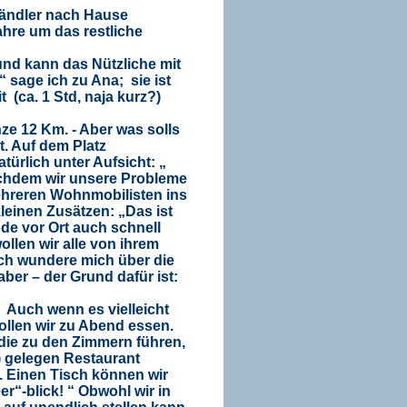
Händler nach Hause
fahre um das restliche
nd kann das Nützliche mit
“ sage ich zu Ana;
sie ist
t
(ca. 1 Std, naja kurz?)
ze 12 Km. - Aber was solls
rt. Auf dem Platz
ürlich unter Aufsicht: „
hdem wir unsere Probleme
ehreren Wohnmobilisten ins
leinen Zusätzen: „Das ist
nde vor Ort auch schnell
llen wir alle von ihrem
Ich wundere mich über die
ber – der Grund dafür ist:
.
Auch wenn es vielleicht
ollen wir zu Abend essen.
die zu den Zimmern führen,
3) gelegen Restaurant
u. Einen Tisch können wir
er“-blick! “ Obwohl wir in