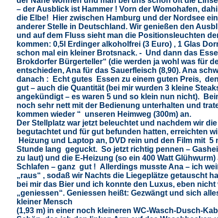
der Nähe wohnen und man bei uns schon oft die Linse 
– der Ausblick ist Hammer ! Vorn der Womohafen, dahi
die Elbe!
Hier zwischen Hamburg und der Nordsee ein 
anderer Stelle in Deutschland. Wir genießen den Ausbl
und auf dem Fluss sieht man die Positionsleuchten der
kommen: 0,5l Erdinger alkoholfrei (3 Euro) , 1 Glas Dor
schon mal ein kleiner Brotsnack. - Und dann das Esse
Brokdorfer Bürgerteller“ (die werden ja wohl was für 
entschieden, Ana für das Sauerfleisch (8,90). Ana sch
danach :
Echt gutes Essen zu einem guten Preis,
den
gut – auch die Quantität (bei mir wurden 3 kleine Steak
angekündigt – es waren 5 und so klein nun nicht).
Bei
noch sehr nett mit der Bedienung unterhalten und trat
kommen wieder “ unseren Heimweg (300m) an.
Der Stellplatz war jetzt beleuchtet und nachdem wir di
begutachtet und für gut befunden hatten, erreichten w
Heizung und Laptop an, DVD rein und den Film mit 5 
Stunde lang geguckt.
So jetzt richtig pennen – Gashei
zu laut) und die E-Heizung (so ein 400 Watt Glühwurm) 
Schlafen – ganz gut !
Allerdings musste Ana – ich weiß
„raus“ , sodaß wir Nachts die Liegeplätze getauscht 
bei mir das Bier und ich konnte den Luxus, eben nicht
„geniessen“. Geniessen heißt: Gezwängt und sich alles
kleiner Mensch
(1,93 m) in einer noch kleineren WC-Wasch-Dusch-Kab