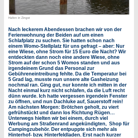
Hafen in Zingst
Nach leckerem Abendessen brachen wir von der
Ferienwohnung der Beiden auf um einen
Schlafplatz zu suchen. Sie hatten schon nach
einem Womo-Stellplatz für uns gefragt – aber: Nur
eine Wiese, ohne Strom für 15 Euro die Nacht? Wir
entdeckten dann noch eine andere Wiese, ohne
Strom auf der schon 5 Womos standen und aus
irgendeinem Grund das Personal zur
Gebühreneintreibung fehlte. Da die Temperatur bei
5 Grad lag, musste nun unsere alte Gasheizung
nochmal ran. Ging gut, nur konnte ich mitten in der
Nacht einmal kurz nicht schlafen, da die Luft recht
dünn wurde. Ich hatte vergessen irgendein Fenster
zu öffnen, und nun Dachluke auf, Sauerstoff rein!
Am nächsten Morgen: Brötchen geholt, zu viert
gefrühstückt und dann los Richtung Rügen…
Unterwegs hielten wir bei einem, durch viel
Werbung am Straßenrand angekündigten,
Shop für
Campingzubehör. Der entpuppte sich mehr als
Hinterhof- bzw. Hinterfeldladen. Erst nach kurzer