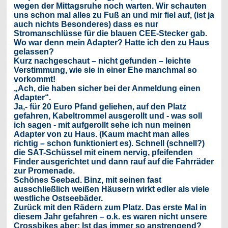
wegen der Mittagsruhe noch warten. Wir schauten
uns schon mal alles zu Fuß an und mir fiel auf, (ist ja
auch nichts Besonderes) dass es nur
Stromanschlüsse für die blauen CEE-Stecker gab.
Wo war denn mein Adapter? Hatte ich den zu Haus
gelassen?
Kurz nachgeschaut – nicht gefunden – leichte
Verstimmung, wie sie in einer Ehe manchmal so
vorkommt!
„Ach, die haben sicher bei der Anmeldung einen
Adapter“.
Ja,- für 20 Euro Pfand geliehen, auf den Platz
gefahren, Kabeltrommel ausgerollt und - was soll
ich sagen - mit aufgerollt sehe ich nun meinen
Adapter von zu Haus. (Kaum macht man alles
richtig – schon funktioniert es). Schnell (schnell?)
die SAT-Schüssel mit einem nervig, pfeifenden
Finder ausgerichtet und dann rauf auf die Fahrräder
zur Promenade.
Schönes Seebad. Binz, mit seinen fast
ausschließlich weißen Häusern wirkt edler als viele
westliche Ostseebäder.
Zurück mit den Rädern zum Platz. Das erste Mal in
diesem Jahr gefahren – o.k. es waren nicht unsere
Crossbikes aber: Ist das immer so anstrengend?