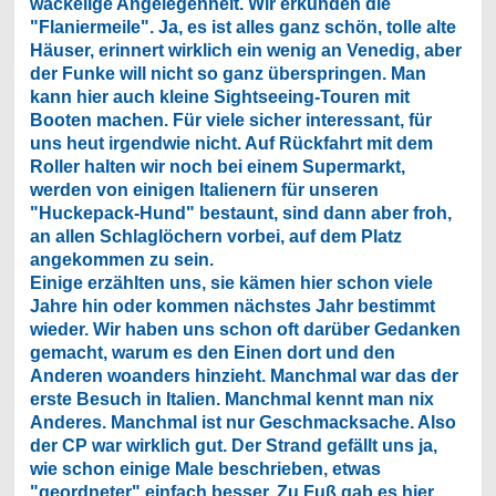
wackelige Angelegenheit. Wir erkunden die
"Flaniermeile". Ja, es ist alles ganz schön, tolle alte
Häuser, erinnert wirklich ein wenig an Venedig, aber
der Funke will nicht so ganz überspringen. Man
kann hier auch kleine Sightseeing-Touren mit
Booten machen. Für viele sicher interessant, für
uns heut irgendwie nicht. Auf Rückfahrt mit dem
Roller halten wir noch bei einem Supermarkt,
werden von einigen Italienern für unseren
"Huckepack-Hund" bestaunt, sind dann aber froh,
an allen Schlaglöchern vorbei, auf dem Platz
angekommen zu sein.
Einige erzählten uns, sie kämen hier schon viele
Jahre hin oder kommen nächstes Jahr bestimmt
wieder. Wir haben uns schon oft darüber Gedanken
gemacht, warum es den Einen dort und den
Anderen woanders hinzieht. Manchmal war das der
erste Besuch in Italien. Manchmal kennt man nix
Anderes. Manchmal ist nur Geschmacksache. Also
der CP war wirklich gut. Der Strand gefällt uns ja,
wie schon einige Male beschrieben, etwas
"geordneter" einfach besser. Zu Fuß gab es hier