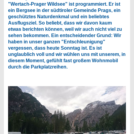
"Wertach-Prager Wildsee" ist programmiert. Er ist
ein Bergsee in der südtiroler Gemeinde Prags, ein
geschütztes Naturdenkmal und ein beliebtes
Ausflugsziel. So beliebt, dass wir davon kaum
etwas berichten können, weil wir auch nicht viel zu
sehen bekommen. Ein entscheidender Grund: Wir
haben in unser ganzen "Entschleunigung"
vergessen, dass heute Sonntag ist. Es ist
unglaublich voll und wir wühlen uns mit unserem, in
diesem Moment, gefühlt fast großem Wohnmobil
durch die Parkplatzreihen.