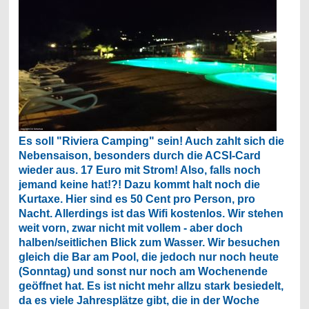
Es soll "Riviera Camping" sein! Auch zahlt sich die
Nebensaison, besonders durch die ACSI-Card
wieder aus. 17 Euro mit Strom! Also, falls noch
jemand keine hat!?! Dazu kommt halt noch die
Kurtaxe. Hier sind es 50 Cent pro Person, pro
Nacht. Allerdings ist das Wifi kostenlos. Wir stehen
weit vorn, zwar nicht mit vollem - aber doch
halben/seitlichen Blick zum Wasser. Wir besuchen
gleich die Bar am Pool, die jedoch nur noch heute
(Sonntag) und sonst nur noch am Wochenende
geöffnet hat. Es ist nicht mehr allzu stark besiedelt,
da es viele Jahresplätze gibt, die in der Woche