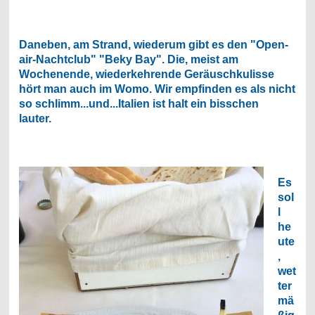
Daneben, am Strand, wiederum gibt es den "Open-
air-Nachtclub" "Beky Bay". Die, meist am
Wochenende, wiederkehrende Geräuschkulisse
hört man auch im Womo. Wir empfinden es als nicht
so schlimm...und...Italien ist halt ein bisschen
lauter.
Es
sol
l
he
ute
,
wet
ter
mä