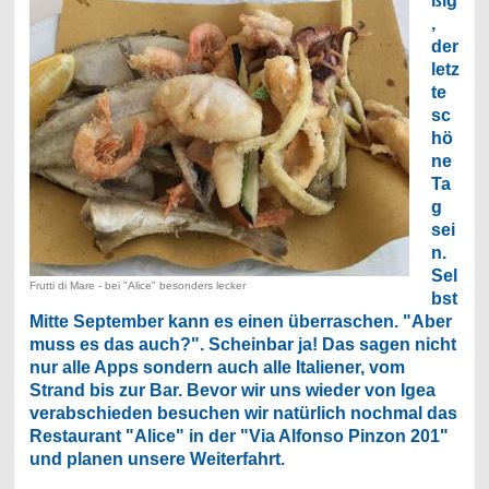
ßig
,
der
letz
te
sc
hö
ne
Ta
g
sei
n.
Sel
Frutti di Mare - bei "Alice" besonders lecker
bst
Mitte September kann es einen überraschen. "Aber
muss es das auch?". Scheinbar ja! Das sagen nicht
nur alle Apps sondern auch alle Italiener, vom
Strand bis zur Bar. Bevor wir uns wieder von Igea
verabschieden besuchen wir natürlich nochmal das
Restaurant "Alice" in der "Via Alfonso Pinzon 201"
und planen unsere Weiterfahrt.