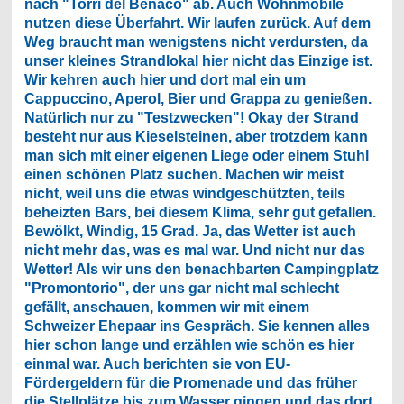
nach "Torri del Benaco" ab. Auch Wohnmobile
nutzen diese Überfahrt. Wir laufen zurück. Auf dem
Weg braucht man wenigstens nicht verdursten, da
unser kleines Strandlokal hier nicht das Einzige ist.
Wir kehren auch hier und dort mal ein um
Cappuccino, Aperol, Bier und Grappa zu genießen.
Natürlich nur zu "Testzwecken"! Okay der Strand
besteht nur aus Kieselsteinen, aber trotzdem kann
man sich mit einer eigenen Liege oder einem Stuhl
einen schönen Platz suchen. Machen wir meist
nicht, weil uns die etwas windgeschützten, teils
beheizten Bars, bei diesem Klima, sehr gut gefallen.
Bewölkt, Windig, 15 Grad. Ja, das Wetter ist auch
nicht mehr das, was es mal war. Und nicht nur das
Wetter! Als wir uns den benachbarten Campingplatz
"Promontorio", der uns gar nicht mal schlecht
gefällt, anschauen, kommen wir mit einem
Schweizer Ehepaar ins Gespräch. Sie kennen alles
hier schon lange und erzählen wie schön es hier
einmal war. Auch berichten sie von EU-
Fördergeldern für die Promenade und das früher
die Stellplätze bis zum Wasser gingen und das dort